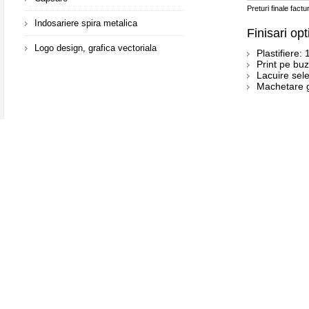
Preturi finale fact
Indosariere spira metalica
Finisari op
Logo design, grafica vectoriala
Plastifiere:
Print pe bu
Lacuire sele
Machetare g