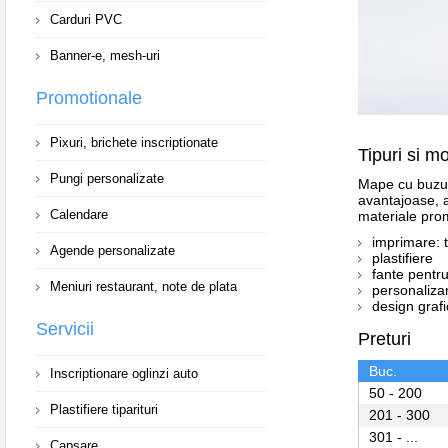
Carduri PVC
Banner-e, mesh-uri
Promotionale
Pixuri, brichete inscriptionate
Tipuri si m
Pungi personalizate
Mape cu buzuna
avantajoase, a
Calendare
materiale prom
imprimare: ti
Agende personalizate
plastifiere
fante pentru
Meniuri restaurant, note de plata
personalizar
design grafi
Servicii
Preturi
Buc.
Inscriptionare oglinzi auto
50 - 200
Plastifiere tiparituri
201 - 300
301 - ...
Capsare